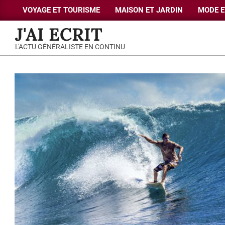
Skip
VOYAGE ET TOURISME
MAISON ET JARDIN
MODE E
Primary
to
J'AI ECRIT
Navigation
content
Menu
L'ACTU GÉNÉRALISTE EN CONTINU