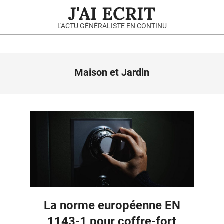
Skip
Primary
J'AI ECRIT
to
Navigation
L'ACTU GÉNÉRALISTE EN CONTINU
content
Menu
Maison et Jardin
La norme européenne EN
1143-1 pour coffre-fort