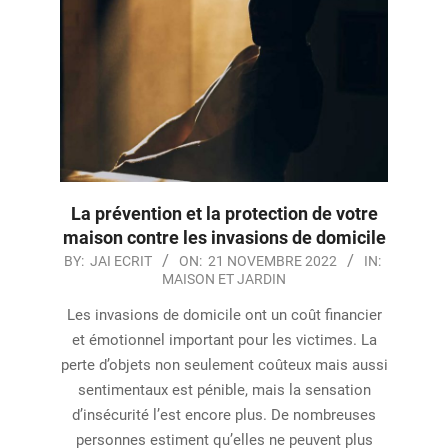
La prévention et la protection de votre
maison contre les invasions de domicile
2022-
BY:
JAI ECRIT
ON:
21 NOVEMBRE 2022
IN:
MAISON ET JARDIN
11-
21
Les invasions de domicile ont un coût financier
et émotionnel important pour les victimes. La
perte d’objets non seulement coûteux mais aussi
sentimentaux est pénible, mais la sensation
d’insécurité l’est encore plus. De nombreuses
personnes estiment qu’elles ne peuvent plus