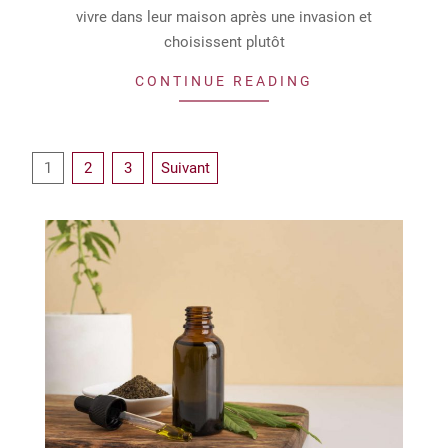
vivre dans leur maison après une invasion et
choisissent plutôt
CONTINUE READING
Navigation
1
2
3
Suivant
des
articles