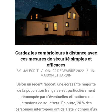
Gardez les cambrioleurs à distance avec
ces mesures de sécurité simples et
efficaces
2022-
BY:
JAI ECRIT
ON:
22 DÉCEMBRE 2022
IN:
MAISON ET JARDIN
12-
22
Selon un récent rapport, une écrasante majorité
de la population française est particulièrement
préoccupée par d’éventuelles effractions ou
intrusions de squatters. En outre, 20 % des
personnes interrogées ont déjà été victimes d’un