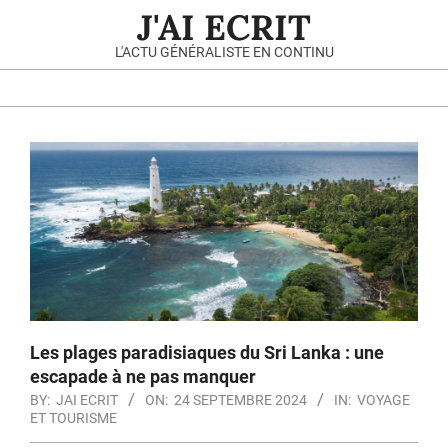
Skip
Primary
J'AI ECRIT
to
Navigation
L'ACTU GÉNÉRALISTE EN CONTINU
content
Menu
Les plages paradisiaques du Sri Lanka : une
escapade à ne pas manquer
BY:
JAI ECRIT
ON:
24 SEPTEMBRE 2024
IN:
VOYAGE
ET TOURISME